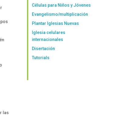
Células para Niños y Jóvenes
ar
Evangelismo/multiplicación
upos
Plantar Iglesias Nuevas
Iglesia celulares
internacionales
ién
Disertación
Tutorials
lo
r las