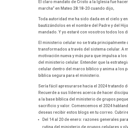
El claro mandato de Cristo a la Iglesia fue hace
marcha” en Mateo 28:18-20 cuando dijo,
Toda autoridad me ha sido dada en el cielo y en l
bautizándolos en el nombre del Padre y del Hijo
mandado. Y yo estaré con vosotros todos los día
El ministerio celular no se trata principalment
transformados a través del sistema celular. A 
motivación nueva y más pura que impulsa a los 
del ministerio celular. Entender que la estrateg
celular dentro del marco bíblico y anima a los 
bíblica segura para el ministerio.
Sería fácil apresurarse hacia el 2024 tratando
Recuerde a sus líderes acerca de hacer discípul
a la base bíblica del ministerio de grupos pe
sacrificio y valor. Comencemos el 2024 hablando
deseas recibir estos blogs en tu correo. Cubr
Del 14 al 20 de enero: razones generales para
rutina del ministerio de grupos celulares y o