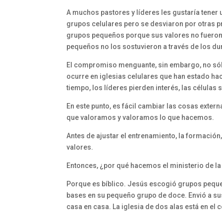
A muchos pastores y líderes les gustaría tener u
grupos celulares pero se desviaron por otras pr
grupos pequeños porque sus valores no fueron 
pequeños no los sostuvieron a través de los dur
El compromiso menguante, sin embargo, no sól
ocurre en iglesias celulares que han estado h
tiempo, los líderes pierden interés, las células
En este punto, es fácil cambiar las cosas exte
que valoramos y valoramos lo que hacemos.
Antes de ajustar el entrenamiento, la formación
valores.
Entonces, ¿por qué hacemos el ministerio de la 
Porque es bíblico. Jesús escogió grupos peque
bases en su pequeño grupo de doce. Envió a sus 
casa en casa. La iglesia de dos alas está en el c