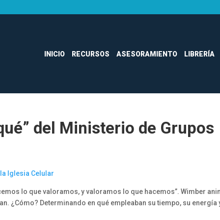
INICIO
RECURSOS
ASESORAMIENTO
LIBRERÍA
qué” del Ministerio de Grupos
a Iglesia Celular
acemos lo que valoramos, y valoramos lo que hacemos”. Wimber ani
raban. ¿Cómo? Determinando en qué empleaban su tiempo, su energía 