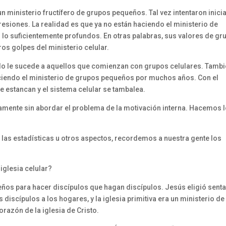
n ministerio fructífero de grupos pequeños. Tal vez intentaron inici
esiones. La realidad es que ya no están haciendo el ministerio de
lo suficientemente profundos. En otras palabras, sus valores de gr
os golpes del ministerio celular.
o le sucede a aquellos que comienzan con grupos celulares. Tamb
aciendo el ministerio de grupos pequeños por muchos años. Con el
 se estancan y el sistema celular se tambalea.
rnamente sin abordar el problema de la motivación interna. Hacemos 
, las estadísticas u otros aspectos, recordemos a nuestra gente los
iglesia celular?
ños para hacer discípulos que hagan discípulos. Jesús eligió senta
discípulos a los hogares, y la iglesia primitiva era un ministerio de
orazón de la iglesia de Cristo.