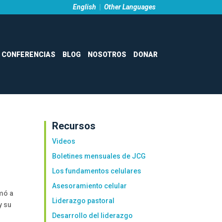
English
|
Other Languages
CONFERENCIAS
BLOG
NOSOTROS
DONAR
Recursos
Videos
Boletines mensuales de JCG
Los fundamentos celulares
Asesoramiento celular
mó a
Liderazgo pastoral
y su
Desarrollo del liderazgo